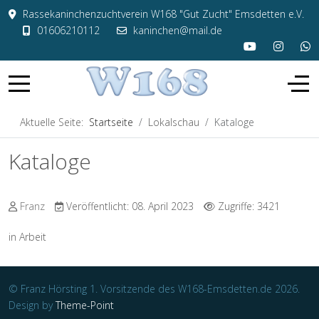
Rassekaninchenzuchtverein W168 "Gut Zucht" Emsdetten e.V.
01606210112
kaninchen@mail.de
Aktuelle Seite:
Startseite
Lokalschau
Kataloge
Kataloge
Franz
Veröffentlicht: 08. April 2023
Zugriffe: 3421
in Arbeit
© Franz Hörsting 1. Vorsitzende des W168-Emsdetten.de 2026.
Design by
Theme-Point