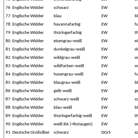
76
Englische Widder
schwarz
EW
s
77
Englische Widder
blau
EW
b
78
Englische Widder
havannafarbig
EW
h
79
Englische Widder
thüringerfarbig
EW
t
80
Englische Widder
eisengrau-weiß
EW
e
81
Englische Widder
dunkelgrau-weiß
EW
d
82
Englische Widder
wildgrau-weiß
EW
w
83
Englische Widder
wildfarben-weiß
EW
w
84
Englische Widder
hasengrau-weiß
EW
h
85
Englische Widder
blaugrau-weiß
EW
b
86
Englische Widder
gelb-weiß
EW
g
87
Englische Widder
schwarz-weiß
EW
s
88
Englische Widder
blau-weiß
EW
b
89
Englische Widder
thüringerfarbig-weiß
EW
t
90
Englische Widder
weiß RA (=Rotaugen)
EW
w
91
Deutsche Großsilber
schwarz
DGrS
s