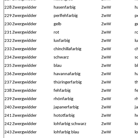
228
Zwergwidder
hasenfarbig
ZwW
h
229
Zwergwidder
perlfehfarbig
ZwW
p
230
Zwergwidder
gelb
ZwW
g
231
Zwergwidder
rot
ZwW
r
232
Zwergwidder
luxfarbig
ZwW
l
233
Zwergwidder
chinchillafarbig
ZwW
c
234
Zwergwidder
schwarz
ZwW
s
235
Zwergwidder
blau
ZwW
b
236
Zwergwidder
havannafarbig
ZwW
h
237
Zwergwidder
thüringerfarbig
ZwW
t
238
Zwergwidder
fehfarbig
ZwW
f
239
Zwergwidder
rhönfarbig
ZwW
r
240
Zwergwidder
japanerfarbig
ZwW
j
241
Zwergwidder
hototfarbig
ZwW
h
242
Zwergwidder
lohfarbig schwarz
ZwW
l
243
Zwergwidder
lohfarbig blau
ZwW
l