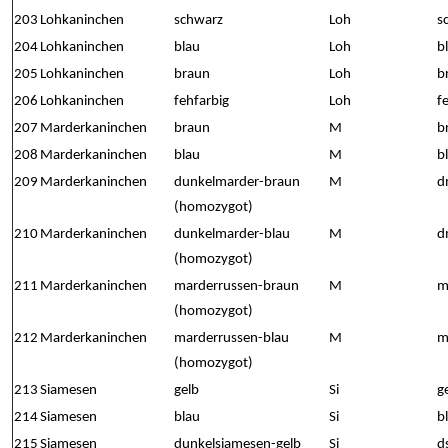
203
Lohkaninchen
schwarz
Loh
s
204
Lohkaninchen
blau
Loh
b
205
Lohkaninchen
braun
Loh
b
206
Lohkaninchen
fehfarbig
Loh
f
207
Marderkaninchen
braun
M
b
208
Marderkaninchen
blau
M
b
209
Marderkaninchen
dunkelmarder-braun
M
d
(homozygot)
210
Marderkaninchen
dunkelmarder-blau
M
d
(homozygot)
211
Marderkaninchen
marderrussen-braun
M
m
(homozygot)
212
Marderkaninchen
marderrussen-blau
M
m
(homozygot)
213
Siamesen
gelb
Si
g
214
Siamesen
blau
Si
b
215
Siamesen
dunkelsiamesen-gelb
Si
d