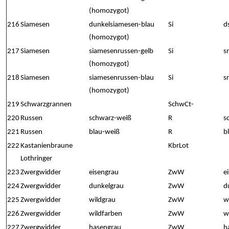
(homozygot)
216
Siamesen
dunkelsiamesen-blau
Si
d
(homozygot)
217
Siamesen
siamesenrussen-gelb
Si
s
(homozygot)
218
Siamesen
siamesenrussen-blau
Si
s
(homozygot)
219
Schwarzgrannen
SchwCt-
220
Russen
schwarz-weiß
R
s
221
Russen
blau-weiß
R
b
222
Kastanienbraune
KbrLot
Lothringer
223
Zwergwidder
eisengrau
ZwW
e
224
Zwergwidder
dunkelgrau
ZwW
d
225
Zwergwidder
wildgrau
ZwW
w
226
Zwergwidder
wildfarben
ZwW
w
227
Zwergwidder
hasengrau
ZwW
h