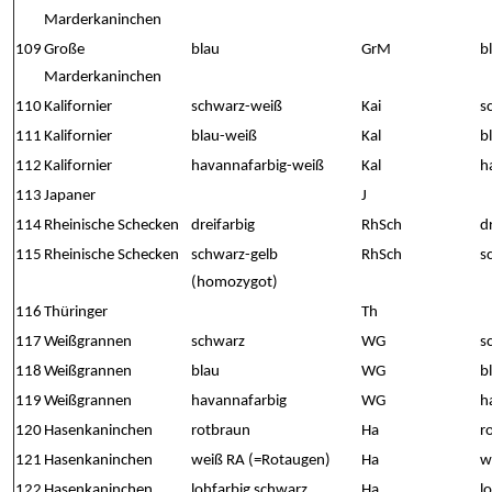
Marderkaninchen
109
Große
blau
GrM
b
Marderkaninchen
110
Kalifornier
schwarz-weiß
Kai
s
111
Kalifornier
blau-weiß
Kal
b
112
Kalifornier
havannafarbig-weiß
Kal
h
113
Japaner
J
114
Rheinische Schecken
dreifarbig
RhSch
d
115
Rheinische Schecken
schwarz-gelb
RhSch
s
(homozygot)
116
Thüringer
Th
117
Weißgrannen
schwarz
WG
s
118
Weißgrannen
blau
WG
b
119
Weißgrannen
havannafarbig
WG
h
120
Hasenkaninchen
rotbraun
Ha
r
121
Hasenkaninchen
weiß RA (=Rotaugen)
Ha
w
122
Hasenkaninchen
lohfarbig schwarz
Ha
l