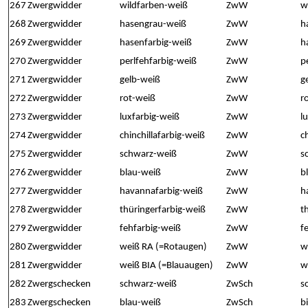
267
Zwergwidder
wildfarben-weiß
ZwW
w
268
Zwergwidder
hasengrau-weiß
ZwW
h
269
Zwergwidder
hasenfarbig-weiß
ZwW
h
270
Zwergwidder
perlfehfarbig-weiß
ZwW
p
271
Zwergwidder
gelb-weiß
ZwW
g
272
Zwergwidder
rot-weiß
ZwW
r
273
Zwergwidder
luxfarbig-weiß
ZwW
l
274
Zwergwidder
chinchillafarbig-weiß
ZwW
c
275
Zwergwidder
schwarz-weiß
ZwW
s
276
Zwergwidder
blau-weiß
ZwW
b
277
Zwergwidder
havannafarbig-weiß
ZwW
h
278
Zwergwidder
thüringerfarbig-weiß
ZwW
t
279
Zwergwidder
fehfarbig-weiß
ZwW
f
280
Zwergwidder
weiß RA (=Rotaugen)
ZwW
w
281
Zwergwidder
weiß BIA (=Blauaugen)
ZwW
w
282
Zwergschecken
schwarz-weiß
ZwSch
s
283
Zwergschecken
blau-weiß
ZwSch
b