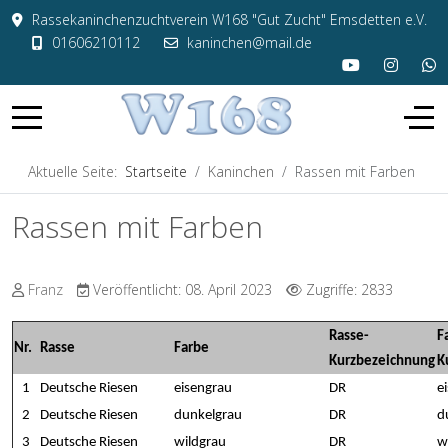
Rassekaninchenzuchtverein W168 "Gut Zucht" Emsdetten e.V.
01606210112
kaninchen@mail.de
Aktuelle Seite:
Startseite
Kaninchen
Rassen mit Farben
Rassen mit Farben
Franz
Veröffentlicht: 08. April 2023
Zugriffe: 2833
Rasse-
F
Nr.
Rasse
Farbe
Kurzbezeichnung
K
1
Deutsche Riesen
eisengrau
DR
e
2
Deutsche Riesen
dunkelgrau
DR
d
3
Deutsche Riesen
wildgrau
DR
w