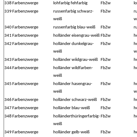
338
Farbenzwerge
lohfarbig fehfarbig
FbZw
l
339
Farbenzwerge
russenfarbig schwarz-
FbZw
r
weiß
w
340
Farbenzwerge
russenfarbig blau-weiß
FbZw
r
341
Farbenzwerge
holländer eisengrau-weiß
FbZw
h
342
Farbenzwerge
holländer dunkelgrau-
FbZw
h
weiß
w
343
Farbenzwerge
holländer wiidgrau-weiß
FbZw
h
344
Farbenzwerge
holländer wildfarben-
FbZw
h
weiß
345
Farbenzwerge
holländer hasengrau-
FbZw
h
weiß
w
346
Farbenzwerge
holländer schwarz-weiß
FbZw
h
347
Farbenzwerge
holländer blau-weiß
FbZw
h
348
Farbenzwerge
holländerthüringerfarbig-
FbZw
h
weiß
349
Farbenzwerge
holländer gelb-weiß
FbZw
h