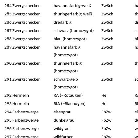
284
Zwergschecken
havannafarbig-weiß
ZwSch
h
285
Zwergschecken
thüringerfarbig-weiß
ZwSch
t
286
Zwergschecken
dreifarbig
ZwSch
d
287
Zwergschecken
schwarz (homozygot)
ZwSch
s
288
Zwergschecken
blau (homozygot)
ZwSch
b
289
Zwergschecken
havannafarbig
ZwSch
h
(homozygot)
290
Zwergschecken
thüringerfarbig
ZwSch
t
(homozygot)
291
Zwergschecken
schwarz-gelb
ZwSch
s
(homozygot)
292
Hermelin
RA (=Rotaugen)
He
R
293
Hermelin
BIA (=Blauaugen)
He
B
294
Farbenzwerge
eisengrau
FbZw
e
295
Farbenzwerge
dunkelgrau
FbZw
d
296
Farbenzwerge
wildgrau
FbZw
w
297
Farbenzwerge
wildfarben
FbZw
w