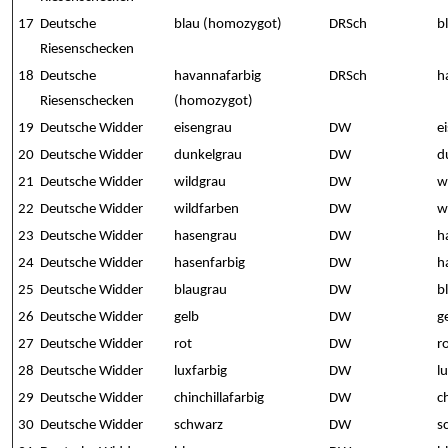
17
Deutsche
blau (homozygot)
DRSch
b
Riesenschecken
18
Deutsche
havannafarbig
DRSch
h
Riesenschecken
(homozygot)
19
Deutsche Widder
eisengrau
DW
e
20
Deutsche Widder
dunkelgrau
DW
d
21
Deutsche Widder
wildgrau
DW
w
22
Deutsche Widder
wildfarben
DW
w
23
Deutsche Widder
hasengrau
DW
h
24
Deutsche Widder
hasenfarbig
DW
h
25
Deutsche Widder
blaugrau
DW
b
26
Deutsche Widder
gelb
DW
g
27
Deutsche Widder
rot
DW
r
28
Deutsche Widder
luxfarbig
DW
l
29
Deutsche Widder
chinchillafarbig
DW
c
30
Deutsche Widder
schwarz
DW
s