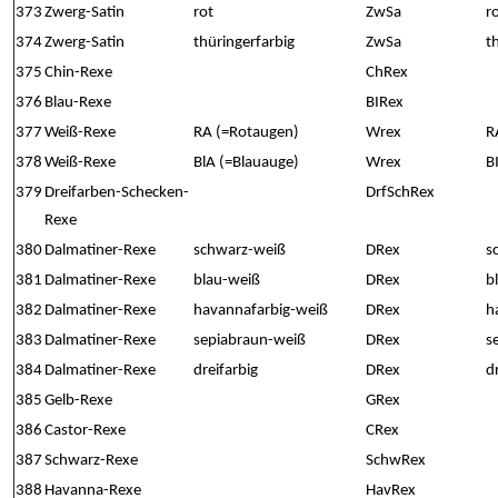
373
Zwerg-Satin
rot
ZwSa
r
374
Zwerg-Satin
thüringerfarbig
ZwSa
t
375
Chin-Rexe
ChRex
376
Blau-Rexe
BIRex
377
Weiß-Rexe
RA (=Rotaugen)
Wrex
R
378
Weiß-Rexe
BlA (=Blauauge)
Wrex
B
379
Dreifarben-Schecken-
DrfSchRex
Rexe
380
Dalmatiner-Rexe
schwarz-weiß
DRex
s
381
Dalmatiner-Rexe
blau-weiß
DRex
b
382
Dalmatiner-Rexe
havannafarbig-weiß
DRex
h
383
Dalmatiner-Rexe
sepiabraun-weiß
DRex
s
384
Dalmatiner-Rexe
dreifarbig
DRex
d
385
Gelb-Rexe
GRex
386
Castor-Rexe
CRex
387
Schwarz-Rexe
SchwRex
388
Havanna-Rexe
HavRex