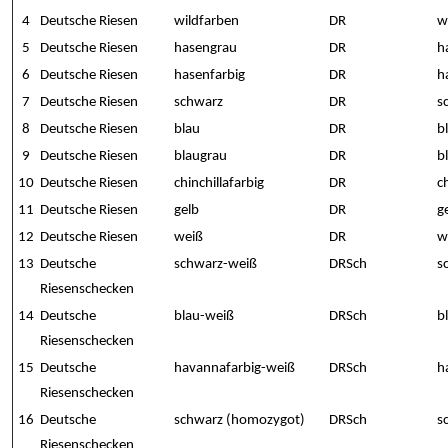
4
Deutsche Riesen
wildfarben
DR
w
5
Deutsche Riesen
hasengrau
DR
h
6
Deutsche Riesen
hasenfarbig
DR
h
7
Deutsche Riesen
schwarz
DR
s
8
Deutsche Riesen
blau
DR
b
9
Deutsche Riesen
blaugrau
DR
b
10
Deutsche Riesen
chinchillafarbig
DR
c
11
Deutsche Riesen
gelb
DR
g
12
Deutsche Riesen
weiß
DR
w
13
Deutsche
schwarz-weiß
DRSch
s
Riesenschecken
14
Deutsche
blau-weiß
DRSch
b
Riesenschecken
15
Deutsche
havannafarbig-weiß
DRSch
h
Riesenschecken
16
Deutsche
schwarz (homozygot)
DRSch
s
Riesenschecken