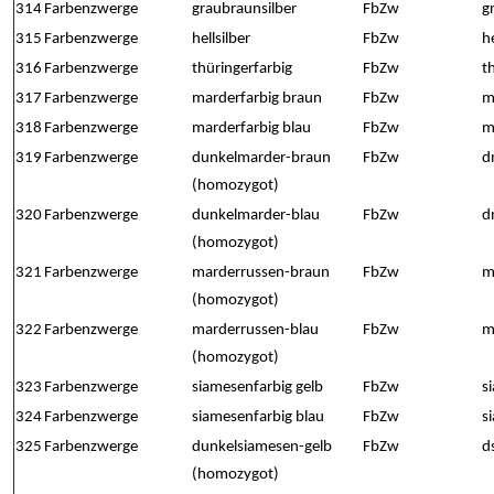
314
Farbenzwerge
graubraunsilber
FbZw
g
315
Farbenzwerge
hellsilber
FbZw
he
316
Farbenzwerge
thüringerfarbig
FbZw
t
317
Farbenzwerge
marderfarbig braun
FbZw
m
318
Farbenzwerge
marderfarbig blau
FbZw
m
319
Farbenzwerge
dunkelmarder-braun
FbZw
d
(homozygot)
320
Farbenzwerge
dunkelmarder-blau
FbZw
d
(homozygot)
321
Farbenzwerge
marderrussen-braun
FbZw
m
(homozygot)
322
Farbenzwerge
marderrussen-blau
FbZw
m
(homozygot)
323
Farbenzwerge
siamesenfarbig gelb
FbZw
s
324
Farbenzwerge
siamesenfarbig blau
FbZw
s
325
Farbenzwerge
dunkelsiamesen-gelb
FbZw
d
(homozygot)