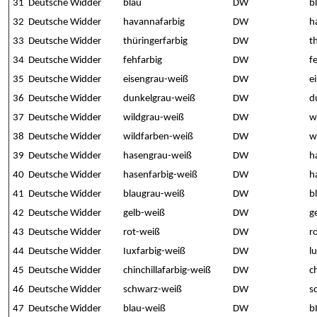
31
Deutsche Widder
blau
DW
b
32
Deutsche Widder
havannafarbig
DW
h
33
Deutsche Widder
thüringerfarbig
DW
t
34
Deutsche Widder
fehfarbig
DW
f
35
Deutsche Widder
eisengrau-weiß
DW
e
36
Deutsche Widder
dunkelgrau-weiß
DW
d
37
Deutsche Widder
wildgrau-weiß
DW
w
38
Deutsche Widder
wildfarben-weiß
DW
w
39
Deutsche Widder
hasengrau-weiß
DW
h
40
Deutsche Widder
hasenfarbig-weiß
DW
h
41
Deutsche Widder
blaugrau-weiß
DW
b
42
Deutsche Widder
gelb-weiß
DW
g
43
Deutsche Widder
rot-weiß
DW
r
44
Deutsche Widder
Iuxfarbig-weiß
DW
l
45
Deutsche Widder
chinchillafarbig-weiß
DW
c
46
Deutsche Widder
schwarz-weiß
DW
s
47
Deutsche Widder
blau-weiß
DW
b