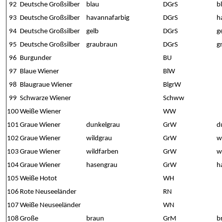
92
Deutsche Großsilber
blau
DGrS
b
93
Deutsche Großsilber
havannafarbig
DGrS
h
94
Deutsche Großsilber
gelb
DGrS
g
95
Deutsche Großsilber
graubraun
DGrS
g
96
Burgunder
BU
97
Blaue Wiener
BlW
98
Blaugraue Wiener
BlgrW
99
Schwarze Wiener
Schww
100
Weiße Wiener
WW
101
Graue Wiener
dunkelgrau
GrW
d
102
Graue Wiener
wildgrau
GrW
w
103
Graue Wiener
wildfarben
GrW
w
104
Graue Wiener
hasengrau
GrW
h
105
Weiße Hotot
WH
106
Rote Neuseeländer
RN
107
Weiße Neuseeländer
WN
108
Große
braun
GrM
b