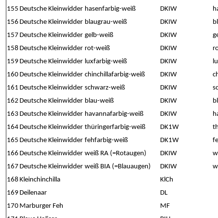
155
Deutsche Kleinwidder
hasenfarbig-weiß
DKIW
h
156
Deutsche Kleinwidder
blaugrau-weiß
DKIW
b
157
Deutsche Kleinwidder
gelb-weiß
DKIW
g
158
Deutsche Kleinwidder
rot-weiß
DKIW
r
159
Deutsche Kleinwidder
luxfarbig-weiß
DKIW
l
160
Deutsche Kleinwidder
chinchillafarbig-weiß
DKIW
c
161
Deutsche Kleinwidder
schwarz-weiß
DKIW
s
162
Deutsche Kleinwidder
blau-weiß
DKIW
b
163
Deutsche Kleinwidder
havannafarbig-weiß
DKIW
h
164
Deutsche Kleinwidder
thüringerfarbig-weiß
DK1W
t
165
Deutsche Kleinwidder
fehfarbig-weiß
DK1W
f
166
Deutsche Kleinwidder
weiß RA (=Rotaugen)
DKIW
w
167
Deutsche Kleinwidder
weiß BIA (=Blauaugen)
DKIW
w
168
Kleinchinchilla
KlCh
169
Deilenaar
DL
170
Marburger Feh
MF