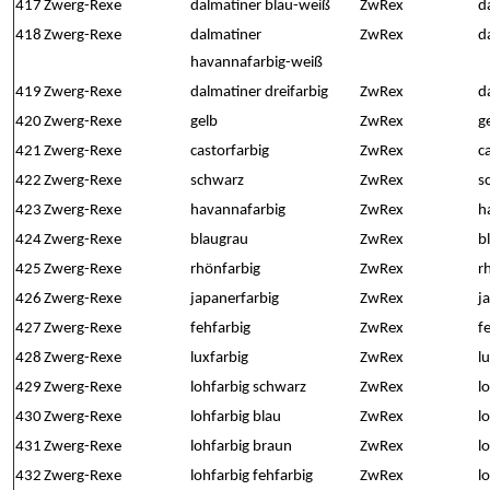
417
Zwerg-Rexe
dalmatiner blau-weiß
ZwRex
d
418
Zwerg-Rexe
dalmatiner
ZwRex
d
havannafarbig-weiß
419
Zwerg-Rexe
dalmatiner dreifarbig
ZwRex
d
420
Zwerg-Rexe
gelb
ZwRex
g
421
Zwerg-Rexe
castorfarbig
ZwRex
c
422
Zwerg-Rexe
schwarz
ZwRex
s
423
Zwerg-Rexe
havannafarbig
ZwRex
h
424
Zwerg-Rexe
blaugrau
ZwRex
b
425
Zwerg-Rexe
rhönfarbig
ZwRex
r
426
Zwerg-Rexe
japanerfarbig
ZwRex
j
427
Zwerg-Rexe
fehfarbig
ZwRex
f
428
Zwerg-Rexe
luxfarbig
ZwRex
l
429
Zwerg-Rexe
lohfarbig schwarz
ZwRex
l
430
Zwerg-Rexe
lohfarbig blau
ZwRex
l
431
Zwerg-Rexe
lohfarbig braun
ZwRex
l
432
Zwerg-Rexe
lohfarbig fehfarbig
ZwRex
l