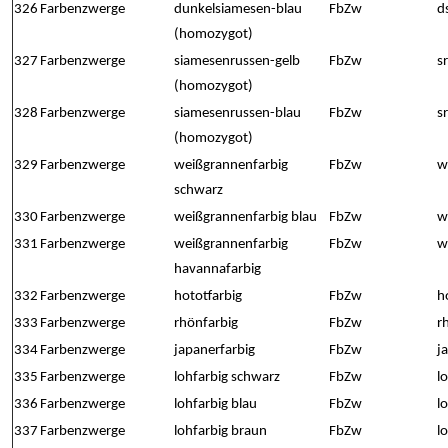
326
Farbenzwerge
dunkelsiamesen-blau
FbZw
d
(homozygot)
327
Farbenzwerge
siamesenrussen-gelb
FbZw
s
(homozygot)
328
Farbenzwerge
siamesenrussen-blau
FbZw
s
(homozygot)
329
Farbenzwerge
weißgrannenfarbig
FbZw
w
schwarz
330
Farbenzwerge
weißgrannenfarbig blau
FbZw
w
331
Farbenzwerge
weißgrannenfarbig
FbZw
w
havannafarbig
332
Farbenzwerge
hototfarbig
FbZw
h
333
Farbenzwerge
rhönfarbig
FbZw
r
334
Farbenzwerge
japanerfarbig
FbZw
j
335
Farbenzwerge
lohfarbig schwarz
FbZw
l
336
Farbenzwerge
lohfarbig blau
FbZw
l
337
Farbenzwerge
lohfarbig braun
FbZw
l