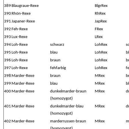
389
Blaugraue-Rexe
BlgrRex
390
Rhön-Rexe
RhRex
391
Japaner-Rexe
JapRex
392
Feh-Rexe
FRex
393
Lux-Rexe
LRex
394
Loh-Rexe
schwarz
LohRex
s
395
Loh-Rexe
blau
LohRex
b
396
Loh-Rexe
braun
LohRex
b
397
Loh-Rexe
fehfarbig
LohRex
f
398
Marder-Rexe
braun
MRex
b
399
Marder-Rexe
blau
MRex
b
400
Marder-Rexe
dunkelmarder-braun
MRex
d
(homozygot)
401
Marder-Rexe
dunkelmarder-blau
MRex
d
(homozygot)
402
Marder-Rexe
marderrussen-braun
MRex
m
(homozygot)