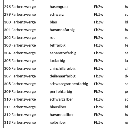
298
Farbenzwerge
hasengrau
FbZw
h
299
Farbenzwerge
schwarz
FbZw
s
300
Farbenzwerge
blau
FbZw
b
301
Farbenzwerge
havannafarbig
FbZw
h
302
Farbenzwerge
rot
FbZw
r
303
Farbenzwerge
fehfarbig
FbZw
f
304
Farbenzwerge
separatorfarbig
FbZw
s
305
Farbenzwerge
luxfarbig
FbZw
l
306
Farbenzwerge
chinchillafarbig
FbZw
c
307
Farbenzwerge
deilenaarfarbig
FbZw
d
308
Farbenzwerge
schwarzgrannenfarbig
FbZw
s
309
Farbenzwerge
perlfehfarbig
FbZw
p
310
Farbenzwerge
schwarzsilber
FbZw
s
311
Farbenzwerge
blausilber
FbZw
b
312
Farbenzwerge
havannasilber
FbZw
h
313
Farbenzwerge
gelbsilber
FbZw
g