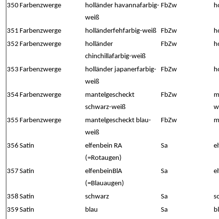
350
Farbenzwerge
holländer havannafarbig-
FbZw
h
weiß
351
Farbenzwerge
holländerfehfarbig-weiß
FbZw
h
352
Farbenzwerge
holländer
FbZw
h
chinchillafarbig-weiß
353
Farbenzwerge
holländer japanerfarbig-
FbZw
h
weiß
354
Farbenzwerge
mantelgescheckt
FbZw
m
schwarz-weiß
w
355
Farbenzwerge
mantelgescheckt blau-
FbZw
m
weiß
356
Satin
elfenbein RA
Sa
e
(=Rotaugen)
357
Satin
elfenbeinBlA
Sa
e
(=Blauaugen)
358
Satin
schwarz
Sa
s
359
Satin
blau
Sa
b