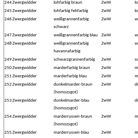
244
Zwergwidder
lohfarbig braun
ZwW
l
245
Zwergwidder
lohfarbig fehfarbig
ZwW
l
246
Zwergwidder
weißgrannenfarbig
ZwW
w
schwarz
247
Zwergwidder
weißgrannenfarbig blau
ZwW
w
248
Zwergwidder
weißgrannenfarbig
ZwW
w
havannafarbig
249
Zwergwidder
schwarzgrannenfarbig
ZwW
s
250
Zwergwidder
marderfarbig braun
ZwW
m
251
Zwergwidder
marderfarbig blau
ZwW
m
252
Zwergwidder
dunkelmarder-braun
ZwW
d
(homozygot)
253
Zwergwidder
dunkelmarder-blau
ZwW
d
(homozygot)
254
Zwergwidder
marderrussen-braun
ZwW
m
(homozygot)
255
Zwergwidder
marderrussen-blau
ZwW
m