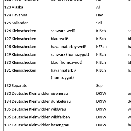
123
Alaska
Al
124
Havanna
Hav
125
Sallander
Sall
126
Kleinschecken
schwarz-weiß
KISch
s
127
Kleinschecken
blau-weiß
KISch
b
128
Kleinschecken
havannafarbig-weiß
KESch
h
129
Kleinschecken
schwarz (homozygot)
KISch
s
130
Kleinschecken
blau (homozygot)
KISch
b
131
Kleinschecken
havannafarbig
KISch
h
(homozygot)
132
Separator
Sep
133
Deutsche Kleinwidder
eisengrau
DKIW
e
134
Deutsche Kleinwidder
dunkelgrau
DKIW
d
135
Deutsche Kleinwidder
wildgrau
DKIW
w
136
Deutsche Kleinwidder
wildfarben
DKIW
w
137
Deutsche Kleinwidder
hasengrau
DKIW
h