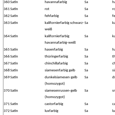
360
Satin
havannafarbig
Sa
h
361
Satin
rot
Sa
r
362
Satin
fehfarbig
Sa
f
363
Satin
kalifornierfarbig schwarz-
Sa
k
weiß
364
Satin
kalifornierfarbig
Sa
k
havannafarbig-weiß
365
Satin
hasenfarbig
Sa
h
366
Satin
thüringerfarbig
Sa
t
367
Satin
chinchillafarbig
Sa
c
368
Satin
siamesenfarbig gelb
Sa
s
369
Satin
dunkelsiamesen-gelb
Sa
d
(homozygot)
370
Satin
siamesenrussen-gelb
Sa
s
(homozygot)
371
Satin
castorfarbig
Sa
c
372
Satin
luxfarbig
Sa
l