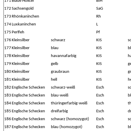
171
Blaue Holicer
BIH
172
Sachsengold
SaG
173
Rhönkaninchen
Rh
174
Luxkaninchen
L
175
Perlfeh
Pf
176
Kleinsilber
schwarz
KIS
s
177
Kleinsilber
blau
KIS
b
178
Kleinsilber
havannafarbig
KIS
h
179
Kleinsilber
gelb
KIS
g
180
Kleinsilber
graubraun
KIS
g
181
Kleinsilber
hell
KIS
he
182
Englische Schecken
schwarz-weiß
Esch
s
183
Englische Schecken
blau-weiß
Esch
b
184
Englische Schecken
thüringerfarbig-weiß
Esch
t
185
Englische Schecken
dreifarbig
Esch
d
186
Englische Schecken
schwarz (homozygot)
Esch
s
187
Englische Schecken
blau (homozygot)
Esch
b