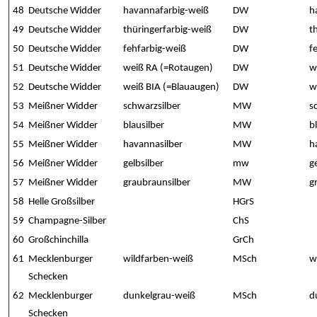
48
Deutsche Widder
havannafarbig-weiß
DW
h
49
Deutsche Widder
thüringerfarbig-weiß
DW
t
50
Deutsche Widder
fehfarbig-weiß
DW
f
51
Deutsche Widder
weiß RA (=Rotaugen)
DW
w
52
Deutsche Widder
weiß BIA (=Blauaugen)
DW
w
53
Meißner Widder
schwarzsilber
MW
s
54
Meißner Widder
blausilber
MW
b
55
Meißner Widder
havannasilber
MW
h
56
Meißner Widder
gelbsilber
mw
g
57
Meißner Widder
graubraunsilber
MW
g
58
Helle Großsilber
HGrS
59
Champagne-Silber
ChS
60
Großchinchilla
GrCh
61
Mecklenburger
wildfarben-weiß
MSch
w
Schecken
62
Mecklenburger
dunkelgrau-weiß
MSch
d
Schecken