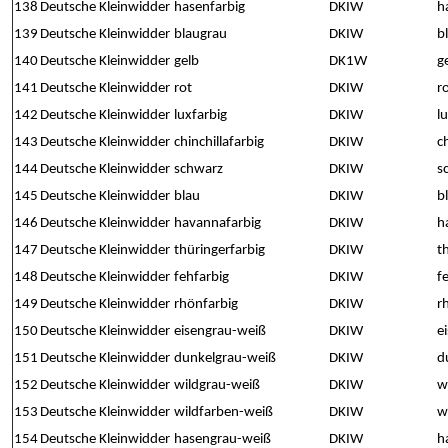
138
Deutsche Kleinwidder
hasenfarbig
DKIW
h
139
Deutsche Kleinwidder
blaugrau
DKIW
b
140
Deutsche Kleinwidder
gelb
DK1W
g
141
Deutsche Kleinwidder
rot
DKIW
r
142
Deutsche Kleinwidder
luxfarbig
DKIW
l
143
Deutsche Kleinwidder
chinchillafarbig
DKIW
c
144
Deutsche Kleinwidder
schwarz
DKIW
s
145
Deutsche Kleinwidder
blau
DKIW
b
146
Deutsche Kleinwidder
havannafarbig
DKIW
h
147
Deutsche Kleinwidder
thüringerfarbig
DKIW
t
148
Deutsche Kleinwidder
fehfarbig
DKIW
f
149
Deutsche Kleinwidder
rhönfarbig
DKIW
r
150
Deutsche Kleinwidder
eisengrau-weiß
DKIW
e
151
Deutsche Kleinwidder
dunkelgrau-weiß
DKIW
d
152
Deutsche Kleinwidder
wildgrau-weiß
DKIW
w
153
Deutsche Kleinwidder
wildfarben-weiß
DKIW
w
154
Deutsche Kleinwidder
hasengrau-weiß
DKIW
h