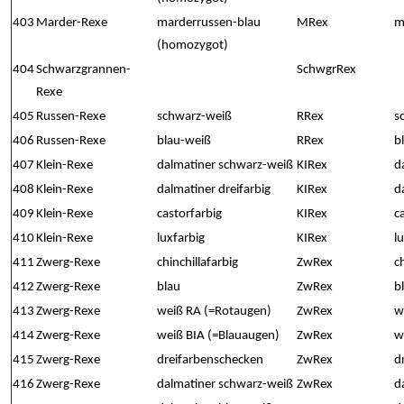
403
Marder-Rexe
marderrussen-blau
MRex
m
(homozygot)
404
Schwarzgrannen-
SchwgrRex
Rexe
405
Russen-Rexe
schwarz-weiß
RRex
s
406
Russen-Rexe
blau-weiß
RRex
b
407
Klein-Rexe
dalmatiner schwarz-weiß
KIRex
d
408
Klein-Rexe
dalmatiner dreifarbig
KIRex
d
409
Klein-Rexe
castorfarbig
KIRex
c
410
Klein-Rexe
luxfarbig
KIRex
l
411
Zwerg-Rexe
chinchillafarbig
ZwRex
c
412
Zwerg-Rexe
blau
ZwRex
b
413
Zwerg-Rexe
weiß RA (=Rotaugen)
ZwRex
w
414
Zwerg-Rexe
weiß BIA (=Blauaugen)
ZwRex
w
415
Zwerg-Rexe
dreifarbenschecken
ZwRex
d
416
Zwerg-Rexe
dalmatiner schwarz-weiß
ZwRex
d