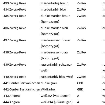
433
Zwerg-Rexe
marderfarbig braun
ZwRex
m
434
Zwerg-Rexe
marderfarbig blau
ZwRex
m
435
Zwerg-Rexe
dunkelmarder-braun
ZwRex
d
(homozygot)
436
Zwerg-Rexe
dunkelmarder-blau
ZwRex
d
(homozygot)
437
Zwerg-Rexe
marderrussen-braun
ZwRex
m
(homozygot)
438
Zwerg-Rexe
marderrussen-blau
ZwRex
m
(homozygot)
439
Zwerg-Rexe
russenfarbig schwarz-
ZwRex
r
weiß
w
440
Zwerg-Rexe
russenfarbig blau-weiß
ZwRex
r
441
Genter Bartkaninchen
dunkelgrau
GBK
d
442
Genter Bartkaninchen
Wildfarben
GBK
w
443
Angora
weiß RA (=Rotaugen)
A
w
444
Angora
weiß BIA (=Blauaugen)
A
w