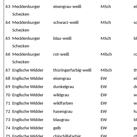
63
Mecklenburger
eisengrau-weiß
MSch
e
Schecken
64
Mecklenburger
schwarz-weiß
MSch
s
Schecken
65
Mecklenburger
blau-weiß
MSch
b
Schecken
66
Mecklenburger
rot-weiß
MiSch
r
Schecken
67
Englische Widder
thüringerfarbig-weiß
MiSch
t
68
Englische Widder
eisengrau
EW
e
69
Englische Widder
dunkelgrau
EW
d
70
Englische Widder
wildgrau
EW
w
71
Englische Widder
wildfarben
EW
w
72
Englische Widder
hasengrau
EW
h
73
Englische Widder
blaugrau
EW
b
74
Englische Widder
gelb
EW
g
75
Englische Widder
chinchillafarbig
EW
c