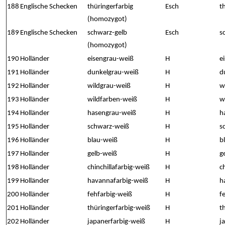
188
Englische Schecken
thüringerfarbig
Esch
t
(homozygot)
189
Englische Schecken
schwarz-gelb
Esch
s
(homozygot)
190
Holländer
eisengrau-weiß
H
e
191
Holländer
dunkelgrau-weiß
H
d
192
Holländer
wildgrau-weiß
H
w
193
Holländer
wildfarben-weiß
H
w
194
Holländer
hasengrau-weiß
H
h
195
Holländer
schwarz-weiß
H
s
196
Holländer
blau-weiß
H
b
197
Holländer
gelb-weiß
H
g
198
Holländer
chinchillafarbig-weiß
H
c
199
Holländer
havannafarbig-weiß
H
h
200
Holländer
fehfarbig-weiß
H
f
201
Holländer
thüringerfarbig-weiß
H
t
202
Holländer
japanerfarbig-weiß
H
j