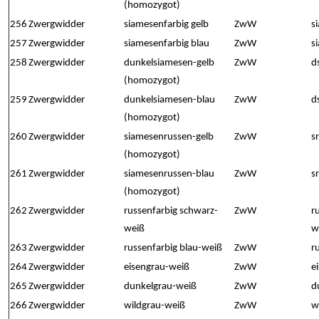
(homozygot)
256
Zwergwidder
siamesenfarbig gelb
ZwW
s
257
Zwergwidder
siamesenfarbig blau
ZwW
s
258
Zwergwidder
dunkelsiamesen-gelb
ZwW
d
(homozygot)
259
Zwergwidder
dunkelsiamesen-blau
ZwW
d
(homozygot)
260
Zwergwidder
siamesenrussen-gelb
ZwW
s
(homozygot)
261
Zwergwidder
siamesenrussen-blau
ZwW
s
(homozygot)
262
Zwergwidder
russenfarbig schwarz-
ZwW
r
weiß
w
263
Zwergwidder
russenfarbig blau-weiß
ZwW
r
264
Zwergwidder
eisengrau-weiß
ZwW
e
265
Zwergwidder
dunkelgrau-weiß
ZwW
d
266
Zwergwidder
wildgrau-weiß
ZwW
w