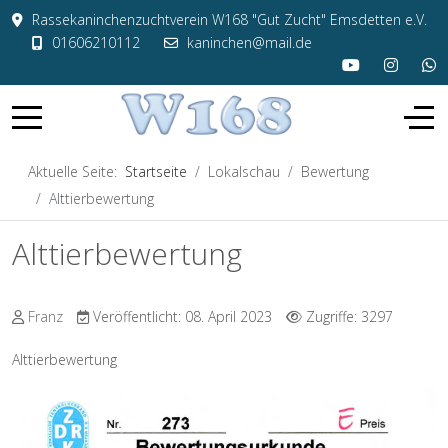
Rassekaninchenzuchtverein W168 "Gut Zucht" Emsdetten e.V.
01606210112
kaninchen@mail.de
Aktuelle Seite:
Startseite
Lokalschau
Bewertung
Alttierbewertung
Alttierbewertung
Franz
Veröffentlicht: 08. April 2023
Zugriffe: 3297
Alttierbewertung