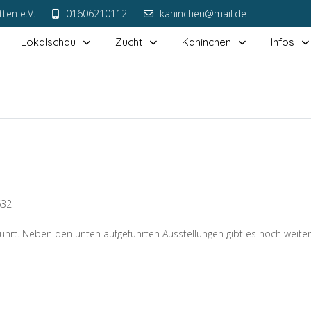
ten e.V.
01606210112
kaninchen@mail.de
Lokalschau
Zucht
Kaninchen
Infos
632
rt. Neben den unten aufgeführten Ausstellungen gibt es noch weitere,