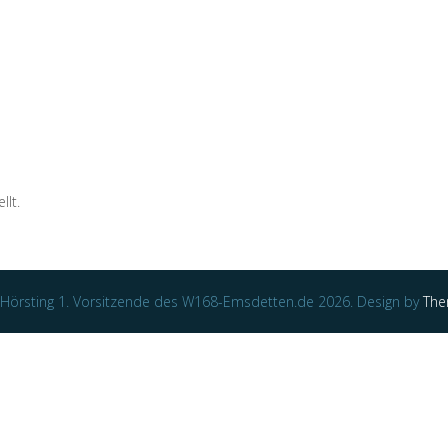
llt.
Hörsting 1. Vorsitzende des W168-Emsdetten.de 2026. Design by
The