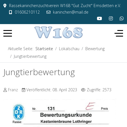
Rassekaninchenzuchtverein W168 "Gut Zucht" Emsdetten e.V.
01606210112
kaninchen@mail.de
Aktuelle Seite:
Startseite
Lokalschau
Bewertung
Jungtierbewertung
Jungtierbewertung
Franz
Veröffentlicht: 08. April 2023
Zugriffe: 2573