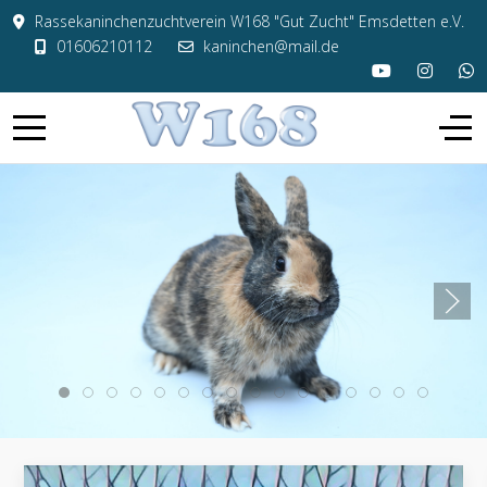
Rassekaninchenzuchtverein W168 "Gut Zucht" Emsdetten e.V.
01606210112
kaninchen@mail.de