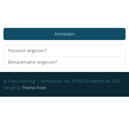
Web-Authentifizierung
Anmelden
Passwort vergessen?
Benutzername vergessen?
© Franz Hörsting 1. Vorsitzende des W168-Emsdetten.de 2026.
Design by
Theme-Point