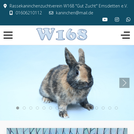
Rassekaninchenzuchtverein W168 "Gut Zucht" Emsdetten e.V.
01606210112
kaninchen@mail.de